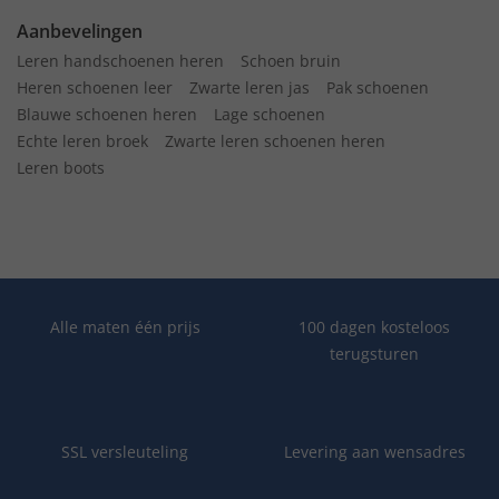
Aanbevelingen
Leren handschoenen heren
Schoen bruin
Heren schoenen leer
Zwarte leren jas
Pak schoenen
Blauwe schoenen heren
Lage schoenen
Echte leren broek
Zwarte leren schoenen heren
Leren boots
Alle maten één prijs
100 dagen kosteloos
terugsturen
SSL versleuteling
Levering aan wensadres