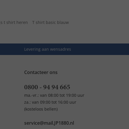
js t shirt heren
T shirt basic blauw
Levering aan wensadres
Contacteer ons
0800 - 94 94 665
ma.-vr.: van 08:00 tot 19:00 uur
za.: van 09:00 tot 16:00 uur
(kosteloos bellen)
service@mail.JP1880.nl