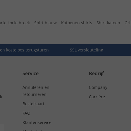
rte korte broek
Shirt blauw
Katoenen shirts
Shirt katoen
Gri
en kosteloos terugsturen
SSL versleuteling
Service
Bedrijf
Annuleren en
Company
retourneren
nk
Carrière
Bestelkaart
FAQ
Klantenservice