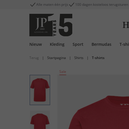
Alle maten één prijs
100 dagen kosteloos terugsturen
H
Nieuw
Kleding
Sport
Bermudas
T-shi
Terug
|
Startpagina
|
Shirts
|
T-shirts
Sale