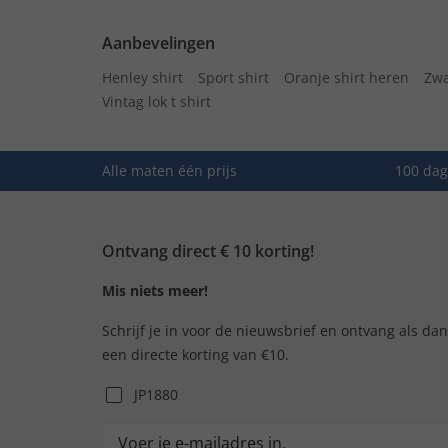
Aanbevelingen
Henley shirt
Sport shirt
Oranje shirt heren
Zwa
Vintag lok t shirt
Alle maten één prijs
100 dag
Ontvang direct € 10 korting!
Mis niets meer!
Schrijf je in voor de nieuwsbrief en ontvang als da
een directe korting van €10.
JP1880