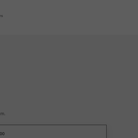
ns
cm.
00