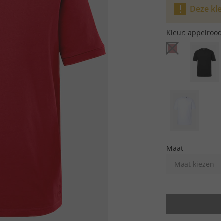
Deze kle
Kleur:
appelroo
Maat:
Maat kiezen