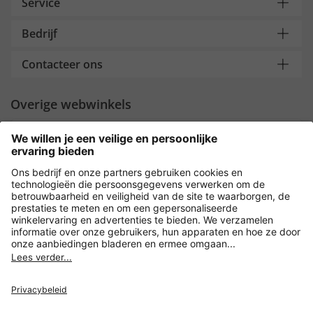
Service
Bedrijf
Contacteer ons
Overige webwinkels
Nederland
Payment and Delivery
Versleuteling met