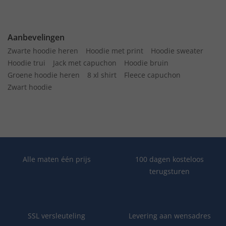
Aanbevelingen
Zwarte hoodie heren
Hoodie met print
Hoodie sweater
Hoodie trui
Jack met capuchon
Hoodie bruin
Groene hoodie heren
8 xl shirt
Fleece capuchon
Zwart hoodie
Alle maten één prijs
100 dagen kosteloos
terugsturen
SSL versleuteling
Levering aan wensadres