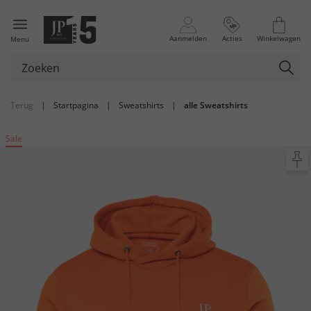
Aanmelden
Acties
Winkelwagen
Menu
Terug
|
Startpagina
|
Sweatshirts
|
alle Sweatshirts
Sale