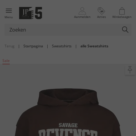
Aanmelden
Acties
Winkelwagen
Menu
Terug
|
Startpagina
|
Sweatshirts
|
alle Sweatshirts
Sale