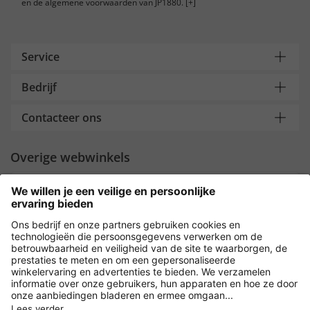
en de algemene voorwaarden van JP1880.
[+]
Service
Bedrijf
Contacteer ons
Overige webwinkels
Nederland
Payment and Delivery
Versleuteling met