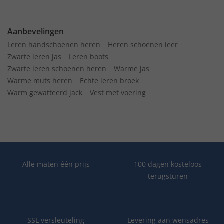
Aanbevelingen
Leren handschoenen heren
Heren schoenen leer
Zwarte leren jas
Leren boots
Zwarte leren schoenen heren
Warme jas
Warme muts heren
Echte leren broek
Warm gewatteerd jack
Vest met voering
Alle maten één prijs
100 dagen kosteloos
terugsturen
SSL versleuteling
Levering aan wensadres