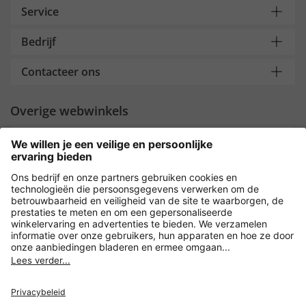
Service
Bedrijf
Contacteer ons
Overige webwinkels
Nederland
Payment and Delivery
Versleuteling met