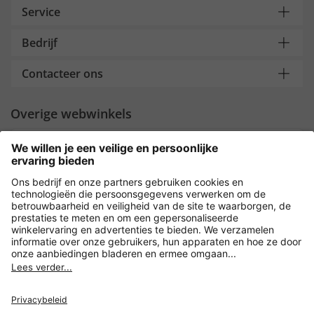
Service
Bedrijf
Contacteer ons
Overige webwinkels
Nederland
Payment and Delivery
Versleuteling met