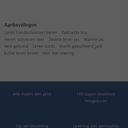
Aanbevelingen
Leren handschoenen heren
Gebreide trui
Heren schoenen leer
Zwarte leren jas
Warme jas
Vest gebreid
Leren boots
Warm gewatteerd jack
Echte leren broek
Vest met voering
Alle maten één prijs
100 dagen kosteloos
terugsturen
SSL versleuteling
Levering aan wensadres