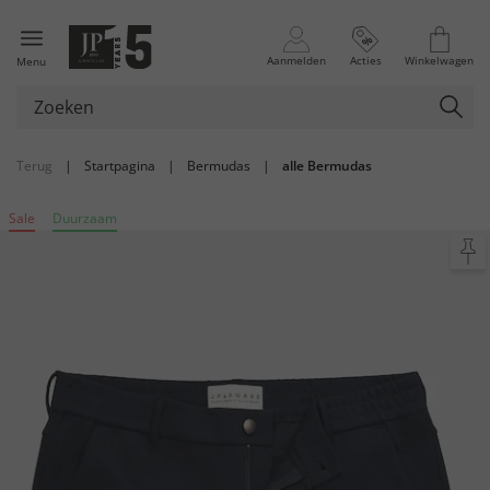
Aanmelden
Acties
Winkelwagen
Menu
Terug
|
Startpagina
|
Bermudas
|
alle Bermudas
Sale
Duurzaam