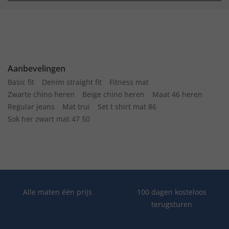
Aanbevelingen
Basic fit
Denim straight fit
Fitness mat
Zwarte chino heren
Beige chino heren
Maat 46 heren
Regular jeans
Mat trui
Set t shirt mat 86
Sok her zwart mat 47 50
Alle maten één prijs
100 dagen kosteloos
terugsturen