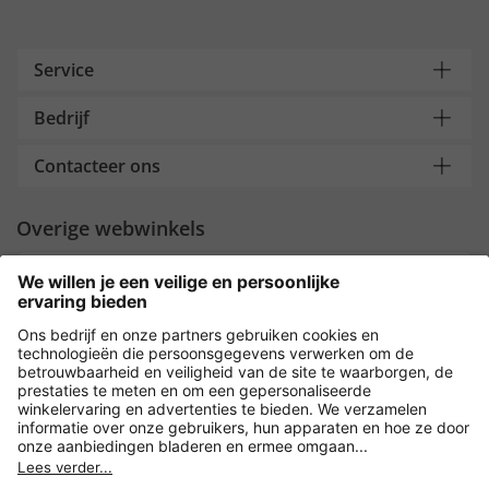
Service
Bedrijf
Contacteer ons
Overige webwinkels
Nederland
Payment and Delivery
Versleuteling met