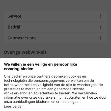
Service
Bedrijf
Contacteer ons
Overige webwinkels
Nederland
Payment and Delivery
Versleuteling met