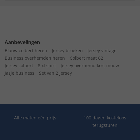
Aanbevelingen
Blauw colbert heren
Jersey broeken
Jersey vintage
Business overhemden heren
Colbert maat 62
Jersey colbert
8 xl shirt
Jersey overhemd kort mouw
Jasje business
Set van 2 jersey
Alle maten één prijs
100 dagen kosteloos
terugsturen