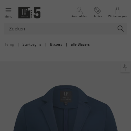
Aanmelden
Acties
Winkelwagen
Menu
Terug
|
Startpagina
|
Blazers
|
alle Blazers