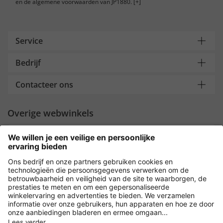
en de algemene voorwaarden van JP1880.
[+]
Service
Bedrijf
Contacteer ons
Overige webwinkels
Nederland
Payment and Delivery
Versleuteling met