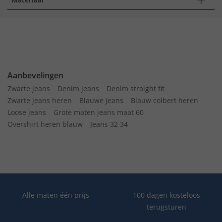
Aanbevelingen
Zwarte jeans
Denim jeans
Denim straight fit
Zwarte jeans heren
Blauwe jeans
Blauw colbert heren
Loose jeans
Grote maten jeans maat 60
Overshirt heren blauw
Jeans 32 34
Alle maten één prijs
100 dagen kosteloos
terugsturen