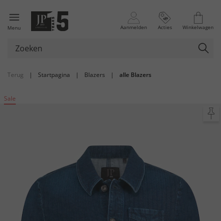
Aanmelden
Acties
Winkelwagen
Menu
Terug
|
Startpagina
|
Blazers
|
alle Blazers
Sale