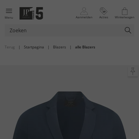
Aanmelden
Acties
Winkelwagen
Menu
Terug
|
Startpagina
|
Blazers
|
alle Blazers