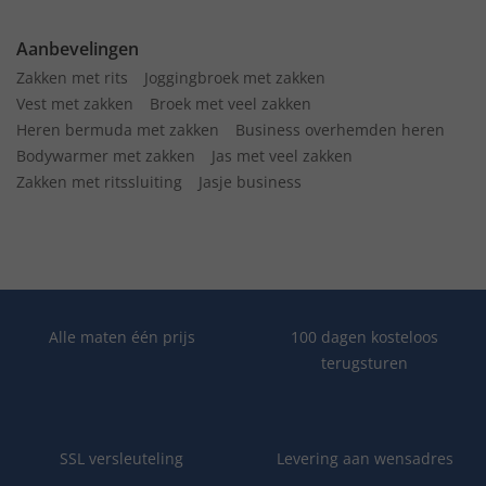
Aanbevelingen
Zakken met rits
Joggingbroek met zakken
Vest met zakken
Broek met veel zakken
Heren bermuda met zakken
Business overhemden heren
Bodywarmer met zakken
Jas met veel zakken
Zakken met ritssluiting
Jasje business
Alle maten één prijs
100 dagen kosteloos
terugsturen
SSL versleuteling
Levering aan wensadres