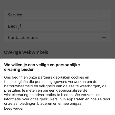
Service
Bedrijf
Contacteer ons
Overige webwinkels
Nederland
Payment and Delivery
Versleuteling met