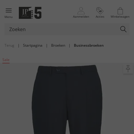
Aanmelden
Acties
Winkelwagen
Menu
Terug
|
Startpagina
|
Broeken
|
Businessbroeken
Sale