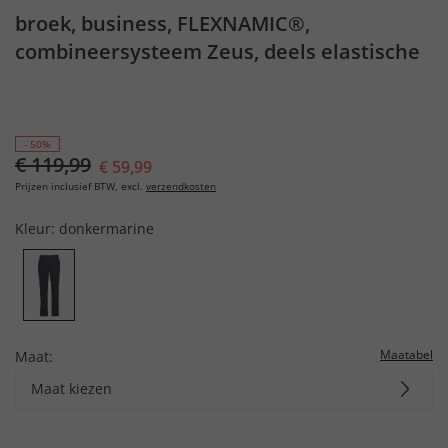
broek, business, FLEXNAMIC®,
combineersysteem Zeus, deels elastische
band, t/m mt. 72/36
- 50%
€ 119,99
€ 59,99
Prijzen inclusief BTW, excl.
verzendkosten
Kleur:
donkermarine
Maatabel
Maat:
Maat kiezen