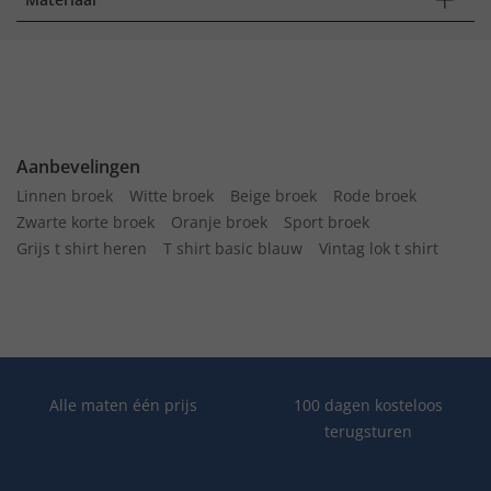
Aanbevelingen
Linnen broek
Witte broek
Beige broek
Rode broek
Zwarte korte broek
Oranje broek
Sport broek
Grijs t shirt heren
T shirt basic blauw
Vintag lok t shirt
Alle maten één prijs
100 dagen kosteloos
terugsturen