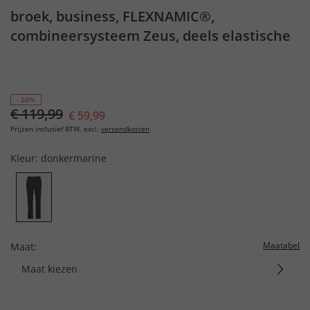
broek, business, FLEXNAMIC®,
combineersysteem Zeus, deels elastische
band, t/m mt. 72/36
- 50%
€ 119,99
€ 59,99
Prijzen inclusief BTW, excl.
verzendkosten
Kleur:
donkermarine
Maatabel
Maat:
Maat kiezen