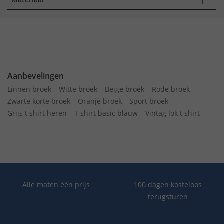
Aanbevelingen
Linnen broek
Witte broek
Beige broek
Rode broek
Zwarte korte broek
Oranje broek
Sport broek
Grijs t shirt heren
T shirt basic blauw
Vintag lok t shirt
Alle maten één prijs
100 dagen kosteloos
terugsturen