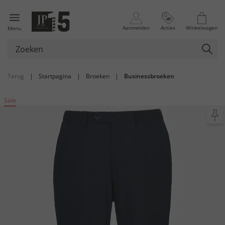
Aanmelden
Acties
Winkelwagen
Menu
Terug
|
Startpagina
|
Broeken
|
Businessbroeken
Sale