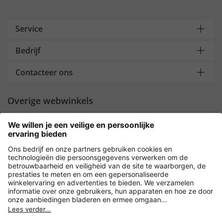
Service
Bedrijf
Contacteer ons
Overige webwinkels
Nederland
Payment and Delivery
Versleuteling met