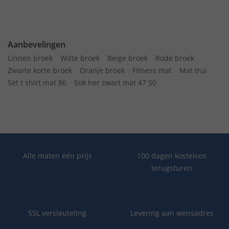
Aanbevelingen
Linnen broek
Witte broek
Beige broek
Rode broek
Zwarte korte broek
Oranje broek
Fitness mat
Mat trui
Set t shirt mat 86
Sok her zwart mat 47 50
Alle maten één prijs
100 dagen kosteloos
terugsturen
SSL versleuteling
Levering aan wensadres