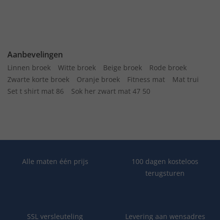
Aanbevelingen
Linnen broek
Witte broek
Beige broek
Rode broek
Zwarte korte broek
Oranje broek
Fitness mat
Mat trui
Set t shirt mat 86
Sok her zwart mat 47 50
Alle maten één prijs
100 dagen kosteloos
terugsturen
SSL versleuteling
Levering aan wensadres