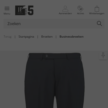
Aanmelden
Acties
Winkelwagen
Menu
Terug
|
Startpagina
|
Broeken
|
Businessbroeken