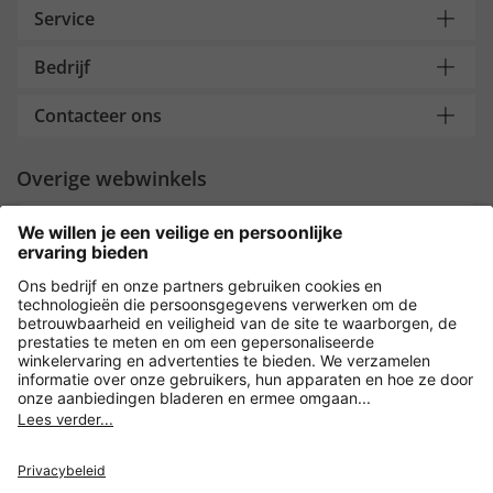
Service
Bedrijf
Contacteer ons
Overige webwinkels
Nederland
Payment and Delivery
Versleuteling met