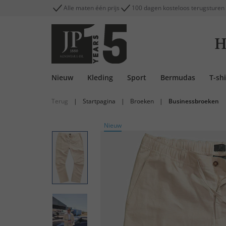
Alle maten één prijs
100 dagen kosteloos terugsturen
H
Nieuw
Kleding
Sport
Bermudas
T-shi
Terug
|
Startpagina
|
Broeken
|
Businessbroeken
Nieuw