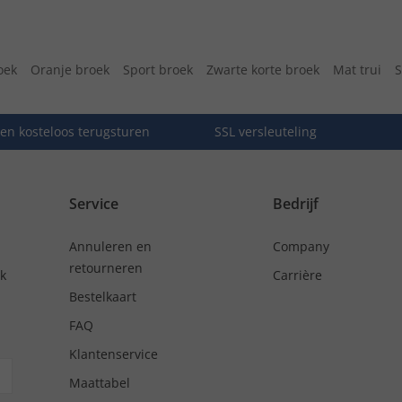
oek
Oranje broek
Sport broek
Zwarte korte broek
Mat trui
S
en kosteloos terugsturen
SSL versleuteling
Service
Bedrijf
Annuleren en
Company
retourneren
nk
Carrière
Bestelkaart
FAQ
Klantenservice
Maattabel