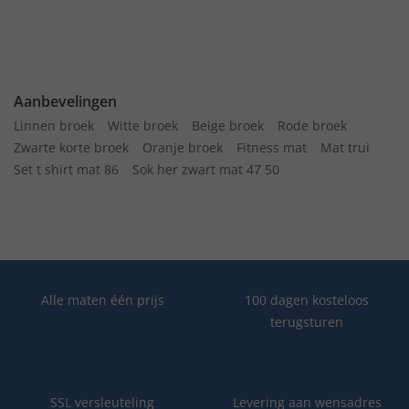
Aanbevelingen
Linnen broek
Witte broek
Beige broek
Rode broek
Zwarte korte broek
Oranje broek
Fitness mat
Mat trui
Set t shirt mat 86
Sok her zwart mat 47 50
Alle maten één prijs
100 dagen kosteloos
terugsturen
SSL versleuteling
Levering aan wensadres