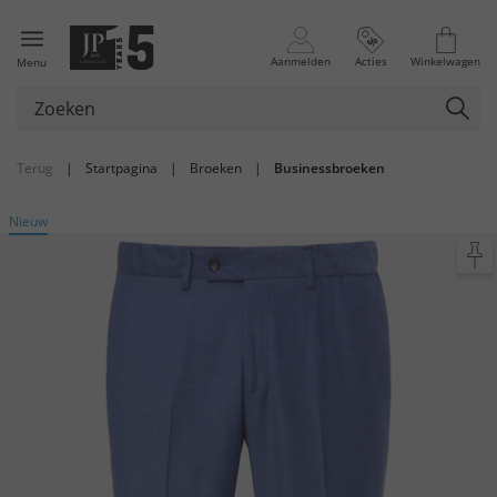
Aanmelden
Acties
Winkelwagen
Menu
Terug
|
Startpagina
|
Broeken
|
Businessbroeken
Nieuw