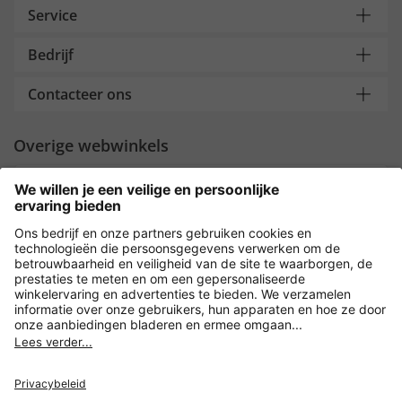
Service
Bedrijf
Contacteer ons
Overige webwinkels
Nederland
Payment and Delivery
Versleuteling met