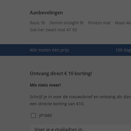
Aanbevelingen
Basic fit
Denim straight fit
Fitness mat
Maat 46
Sok her zwart mat 47 50
Alle maten één prijs
100 dag
Ontvang direct € 10 korting!
Mis niets meer!
Schrijf je in voor de nieuwsbrief en ontvang als da
een directe korting van €10.
JP1880