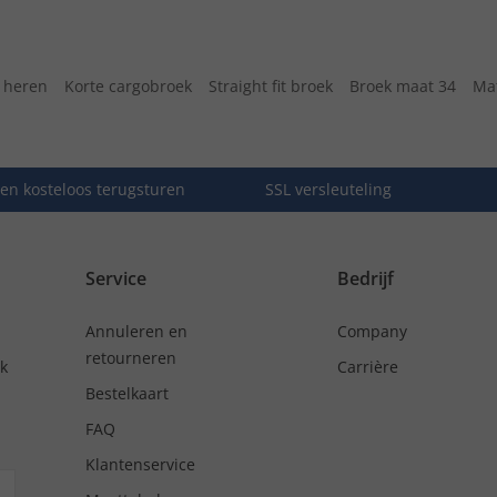
 heren
Korte cargobroek
Straight fit broek
Broek maat 34
Mat
en kosteloos terugsturen
SSL versleuteling
Service
Bedrijf
Annuleren en
Company
retourneren
nk
Carrière
Bestelkaart
FAQ
Klantenservice