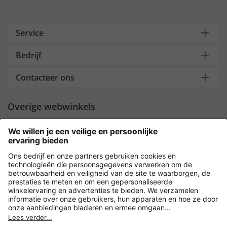
Service
Bedrijf
Contacteer ons
Overige webwinkels
Nederland
Payment and Delivery
Versleuteling met