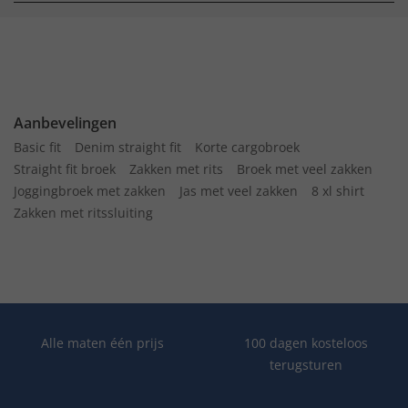
Aanbevelingen
Basic fit
Denim straight fit
Korte cargobroek
Straight fit broek
Zakken met rits
Broek met veel zakken
Joggingbroek met zakken
Jas met veel zakken
8 xl shirt
Zakken met ritssluiting
Alle maten één prijs
100 dagen kosteloos
terugsturen