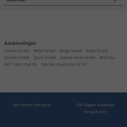
Aanbevelingen
Linnen broek
Witte broek
Beige broek
Rode broek
Oranje broek
Sport broek
Zwarte korte broek
Mat trui
Set t shirt mat 86
Sok her zwart mat 47 50
Alle maten één prijs
100 dagen kosteloos
terugsturen