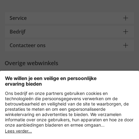
Service
Bedrijf
Contacteer ons
Overige webwinkels
Nederland
Payment and Delivery
Versleuteling met