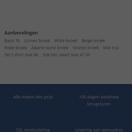
Aanbevelingen
Basic fit
Linnen broek
Witte broek
Beige broek
Rode broek
Zwarte korte broek
Oranje broek
Mat trui
Set t shirt mat 86
Sok her zwart mat 47 50
Alle maten één prijs
100 dagen kosteloos
terugsturen
SSL versleuteling
Levering aan wensadres