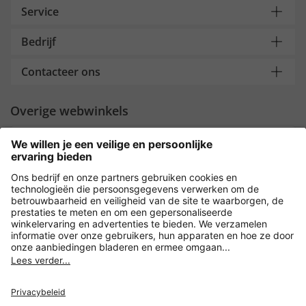
Service
Bedrijf
Contacteer ons
Overige webwinkels
Nederland
Payment and Delivery
Versleuteling met