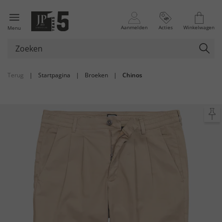
Aanmelden
Acties
Winkelwagen
Menu
Terug
|
Startpagina
|
Broeken
|
Chinos