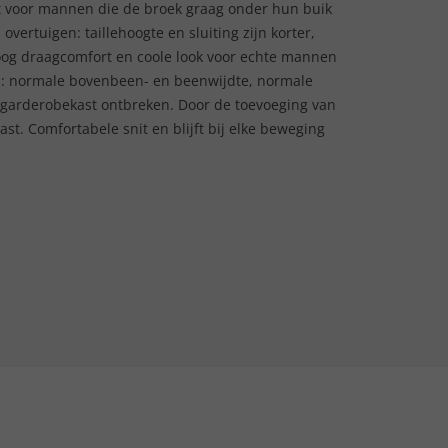
t voor mannen die de broek graag onder hun buik
vertuigen: taillehoogte en sluiting zijn korter,
 Hoog draagcomfort en coole look voor echte mannen
orm: normale bovenbeen- en beenwijdte, normale
n garderobekast ontbreken. Door de toevoeging van
ast. Comfortabele snit en blijft bij elke beweging