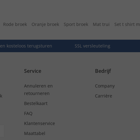
Rode broek
Oranje broek
Sport broek
Mat trui
Set t shirt 
en kosteloos terugsturen
SSL versleuteling
Service
Bedrijf
Annuleren en
Company
retourneren
nk
Carrière
Bestelkaart
FAQ
Klantenservice
Maattabel