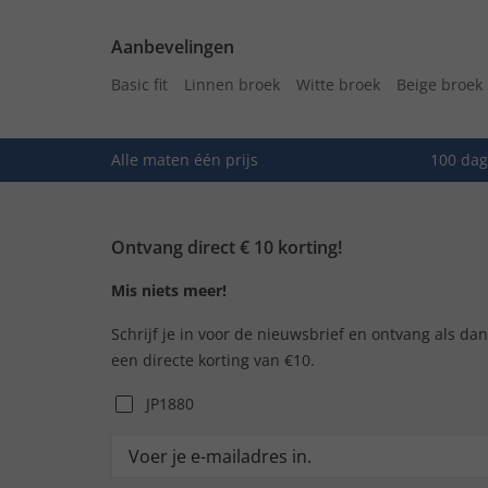
Aanbevelingen
Basic fit
Linnen broek
Witte broek
Beige broek
Alle maten één prijs
100 dag
Ontvang direct € 10 korting!
Mis niets meer!
Schrijf je in voor de nieuwsbrief en ontvang als da
een directe korting van €10.
JP1880