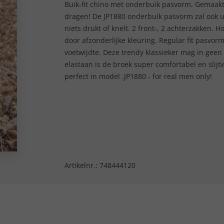
Buik-fit chino met onderbuik pasvorm. Gemaak
dragen! De JP1880 onderbuik pasvorm zal ook u o
niets drukt of knelt. 2 front-, 2 achterzakken.
door afzonderlijke kleuring. Regular fit pasv
voetwijdte. Deze trendy klassieker mag in gee
elastaan is de broek super comfortabel en slijtv
perfect in model .JP1880 - for real men only!
Artikelnr.:
748444120