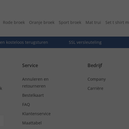
Rode broek
Oranje broek
Sport broek
Mat trui
Set t shirt 
en kosteloos terugsturen
SSL versleuteling
Service
Bedrijf
Annuleren en
Company
retourneren
nk
Carrière
Bestelkaart
FAQ
Klantenservice
Maattabel