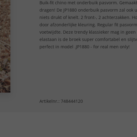
Buik-fit chino met onderbuik pasvorm. Gemaak
dragen! De JP1880 onderbuik pasvorm zal ook u o
niets drukt of knelt. 2 front-, 2 achterzakken.
door afzonderlijke kleuring. Regular fit pasv
voetwijdte. Deze trendy klassieker mag in gee
elastaan is de broek super comfortabel en slijtv
perfect in model .JP1880 - for real men only!
Artikelnr.:
748444120