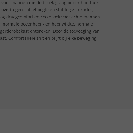
t voor mannen die de broek graag onder hun buik
vertuigen: taillehoogte en sluiting zijn korter,
 Hoog draagcomfort en coole look voor echte mannen
orm: normale bovenbeen- en beenwijdte, normale
n garderobekast ontbreken. Door de toevoeging van
ast. Comfortabele snit en blijft bij elke beweging