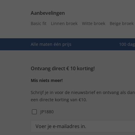
Aanbevelingen
Basic fit
Linnen broek
Witte broek
Beige broek
Alle maten één prijs
100 dag
Ontvang direct € 10 korting!
Mis niets meer!
Schrijf je in voor de nieuwsbrief en ontvang als da
een directe korting van €10.
JP1880