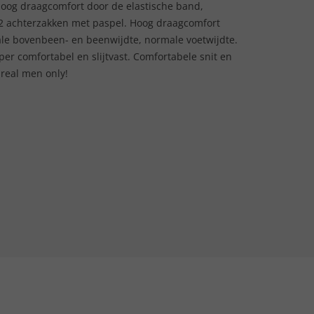
. Hoog draagcomfort door de elastische band,
j, 2 achterzakken met paspel. Hoog draagcomfort
le bovenbeen- en beenwijdte, normale voetwijdte.
er comfortabel en slijtvast. Comfortabele snit en
 real men only!
ﾠ
.ﾠ