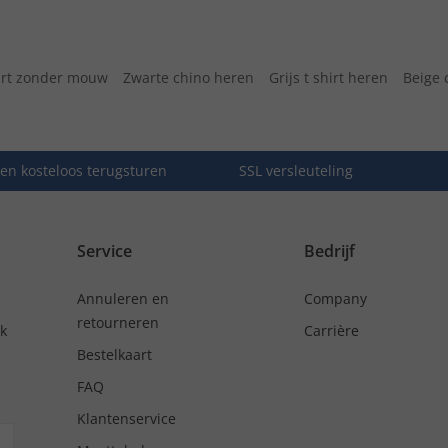
irt zonder mouw
Zwarte chino heren
Grijs t shirt heren
Beige 
en kosteloos terugsturen
SSL versleuteling
Service
Bedrijf
Annuleren en
Company
retourneren
nk
Carrière
Bestelkaart
FAQ
Klantenservice