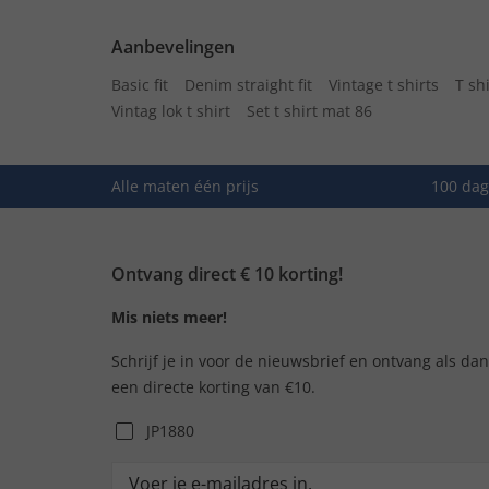
Aanbevelingen
Basic fit
Denim straight fit
Vintage t shirts
T sh
Vintag lok t shirt
Set t shirt mat 86
Alle maten één prijs
100 dag
Ontvang direct € 10 korting!
Mis niets meer!
Schrijf je in voor de nieuwsbrief en ontvang als da
een directe korting van €10.
JP1880