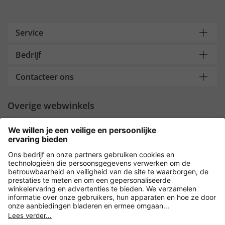
Service
Bedrijf
Contacteer ons
Overige webwinkels
Nederland
Payment and Delivery
Versleuteling met