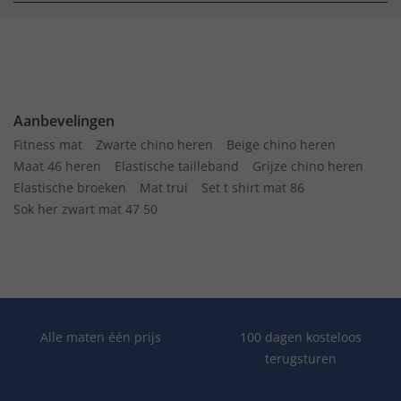
Aanbevelingen
Fitness mat
Zwarte chino heren
Beige chino heren
Maat 46 heren
Elastische tailleband
Grijze chino heren
Elastische broeken
Mat trui
Set t shirt mat 86
Sok her zwart mat 47 50
Alle maten één prijs
100 dagen kosteloos
terugsturen