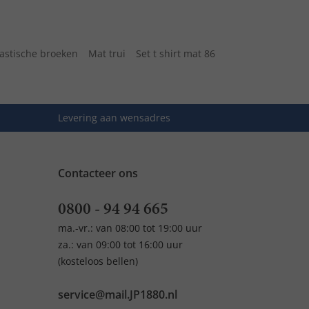
lastische broeken
Mat trui
Set t shirt mat 86
Levering aan wensadres
Contacteer ons
0800 - 94 94 665
ma.-vr.: van 08:00 tot 19:00 uur
za.: van 09:00 tot 16:00 uur
(kosteloos bellen)
service@mail.JP1880.nl