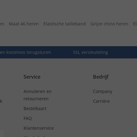
en
Maat 46 heren
Elastische tailleband
Grijze chino heren
E
en kosteloos terugsturen
SSL versleuteling
Service
Bedrijf
Annuleren en
Company
retourneren
nk
Carrière
Bestelkaart
FAQ
Klantenservice