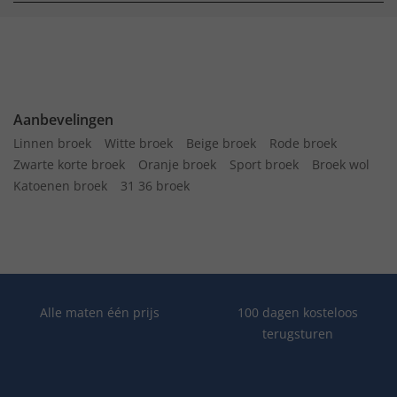
Aanbevelingen
Linnen broek
Witte broek
Beige broek
Rode broek
Zwarte korte broek
Oranje broek
Sport broek
Broek wol
Katoenen broek
31 36 broek
Alle maten één prijs
100 dagen kosteloos
terugsturen