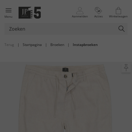
Aanmelden
Acties
Winkelwagen
Menu
Terug
|
Startpagina
|
Broeken
|
Instapbroeken