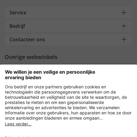
Service
Bedrijf
Contacteer ons
Overige webwinkels
Nederland
Payment and Delivery
Versleuteling met