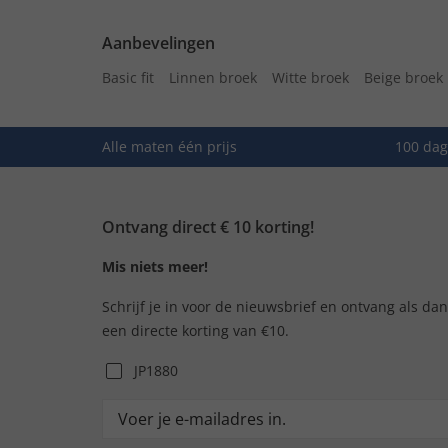
Aanbevelingen
Basic fit
Linnen broek
Witte broek
Beige broek
Alle maten één prijs
100 dag
Ontvang direct € 10 korting!
Mis niets meer!
Schrijf je in voor de nieuwsbrief en ontvang als da
een directe korting van €10.
JP1880