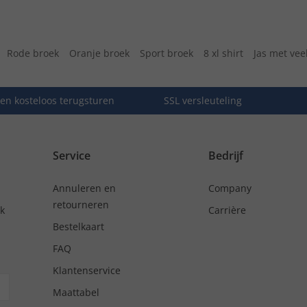
Rode broek
Oranje broek
Sport broek
8 xl shirt
Jas met vee
en kosteloos terugsturen
SSL versleuteling
Service
Bedrijf
Annuleren en
Company
retourneren
nk
Carrière
Bestelkaart
FAQ
Klantenservice
Maattabel