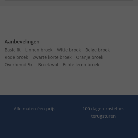
Aanbevelingen
Basic fit
Linnen broek
Witte broek
Beige broek
Rode broek
Zwarte korte broek
Oranje broek
Overhemd 5xl
Broek wol
Echte leren broek
Alle maten één prijs
100 dagen kosteloos
terugsturen