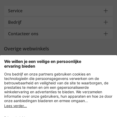
Service
Bedrijf
Contacteer ons
Overige webwinkels
Nederland
Payment and Delivery
Versleuteling met