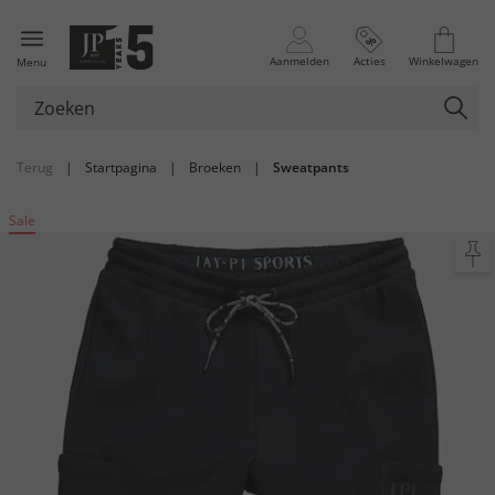
Aanmelden
Acties
Winkelwagen
Menu
Terug
|
Startpagina
|
Broeken
|
Sweatpants
Sale