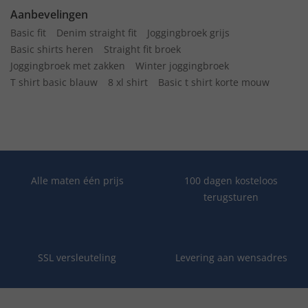
Aanbevelingen
Basic fit
Denim straight fit
Joggingbroek grijs
Basic shirts heren
Straight fit broek
Joggingbroek met zakken
Winter joggingbroek
T shirt basic blauw
8 xl shirt
Basic t shirt korte mouw
Alle maten één prijs
100 dagen kosteloos
terugsturen
SSL versleuteling
Levering aan wensadres