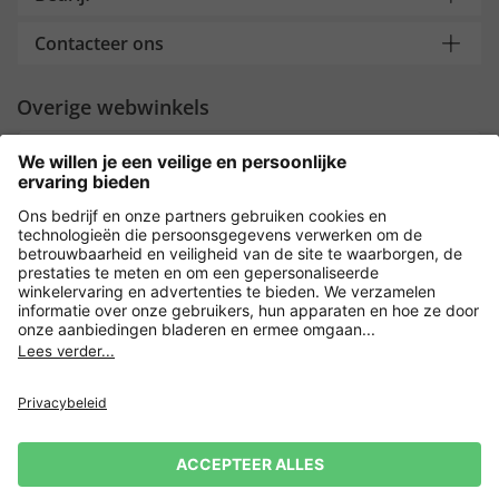
Contacteer ons
Overige webwinkels
Nederland
Payment and Delivery
Versleuteling met
Privacy
Verkoopvoorwaarden
Leveringsvoorwaarden
Herroeping indienen
Impressum
Cookie-instellingen