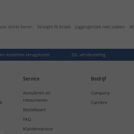
asic shirts heren
Straight fit broek
Joggingbroek met zakken
Wi
en kosteloos terugsturen
SSL versleuteling
Service
Bedrijf
Annuleren en
Company
retourneren
nk
Carrière
Bestelkaart
FAQ
Klantenservice