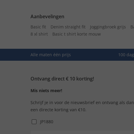
Aanbevelingen
Basic fit
Denim straight fit
Joggingbroek grijs
B
8 xl shirt
Basic t shirt korte mouw
Alle maten één prijs
100 dag
Ontvang direct € 10 korting!
Mis niets meer!
Schrijf je in voor de nieuwsbrief en ontvang als da
een directe korting van €10.
JP1880