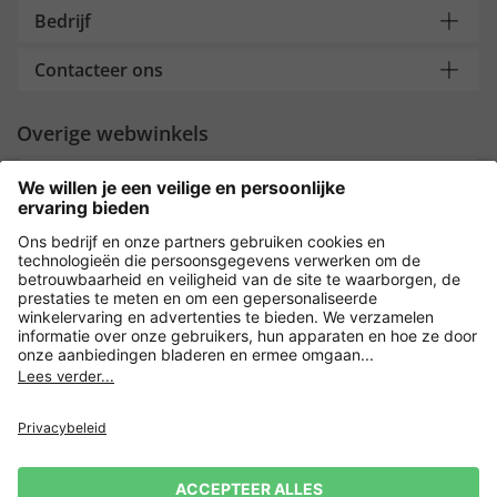
Bedrijf
Contacteer ons
Overige webwinkels
Nederland
Payment and Delivery
Versleuteling met
Privacy
Verkoopvoorwaarden
Leveringsvoorwaarden