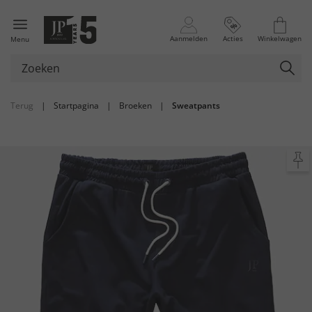
Aanmelden
Acties
Winkelwagen
Menu
Terug
|
Startpagina
|
Broeken
|
Sweatpants