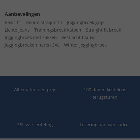
Aanbevelingen
Basic fit
Denim straight fit
Joggingbroek grijs
Lichte jeans
Trainingsbroek katoen
Straight fit broek
Joggingbroek met zakken
Vest licht blauw
Joggingbroeken heren 3XL
Winter joggingbroek
Alle maten één prijs
100 dagen kosteloos
terugsturen
SSL versleuteling
Levering aan wensadres