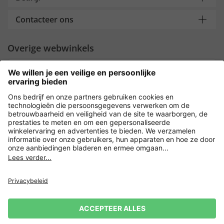
Contacteer ons
Overige webwinkels
Nederland
Payment and Delivery
Versleuteling met
Privacy
Verkoopvoorwaarden
Leveringsvoorwaarden
Herroeping indienen
Impressum
Cookie-instellingen