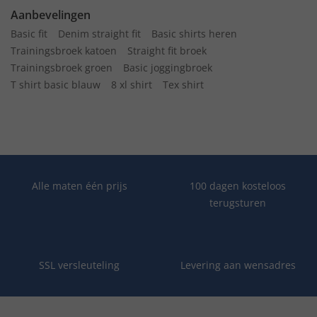
Aanbevelingen
Basic fit
Denim straight fit
Basic shirts heren
Trainingsbroek katoen
Straight fit broek
Trainingsbroek groen
Basic joggingbroek
T shirt basic blauw
8 xl shirt
Tex shirt
Alle maten één prijs
100 dagen kosteloos
terugsturen
SSL versleuteling
Levering aan wensadres