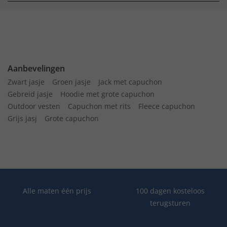
Aanbevelingen
Zwart jasje
Groen jasje
Jack met capuchon
Gebreid jasje
Hoodie met grote capuchon
Outdoor vesten
Capuchon met rits
Fleece capuchon
Grijs jasj
Grote capuchon
Alle maten één prijs
100 dagen kosteloos
terugsturen