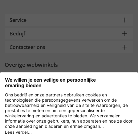
Service
Bedrijf
Contacteer ons
Overige webwinkels
Nederland
Payment and Delivery
Versleuteling met