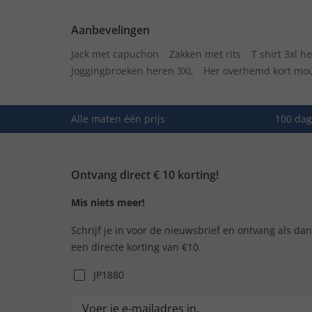
Aanbevelingen
Jack met capuchon
Zakken met rits
T shirt 3xl h
Joggingbroeken heren 3XL
Her overhemd kort mo
Alle maten één prijs
100 dag
Ontvang direct € 10 korting!
Mis niets meer!
Schrijf je in voor de nieuwsbrief en ontvang als da
een directe korting van €10.
JP1880