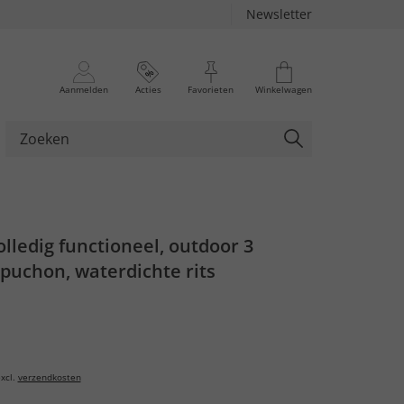
Newsletter
Aanmelden
Acties
Favorieten
Winkelwagen
olledig functioneel, outdoor 3
apuchon, waterdichte rits
xcl.
verzendkosten