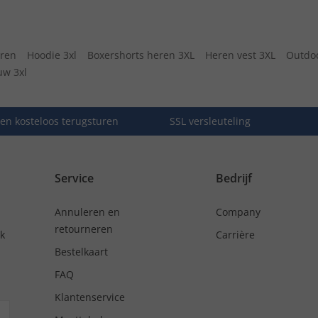
eren
Hoodie 3xl
Boxershorts heren 3XL
Heren vest 3XL
Outdoo
uw 3xl
en kosteloos terugsturen
SSL versleuteling
Service
Bedrijf
Annuleren en
Company
retourneren
nk
Carrière
Bestelkaart
FAQ
Klantenservice