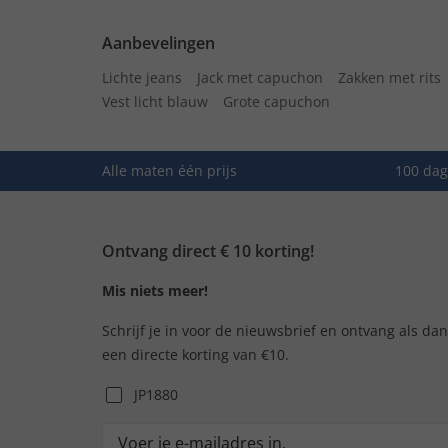
Aanbevelingen
Lichte jeans
Jack met capuchon
Zakken met rits
Vest licht blauw
Grote capuchon
Alle maten één prijs
100 dag
Ontvang direct € 10 korting!
Mis niets meer!
Schrijf je in voor de nieuwsbrief en ontvang als da
een directe korting van €10.
JP1880