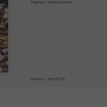
Regenjas, waterafstotend
Artikelnr.:
809332730