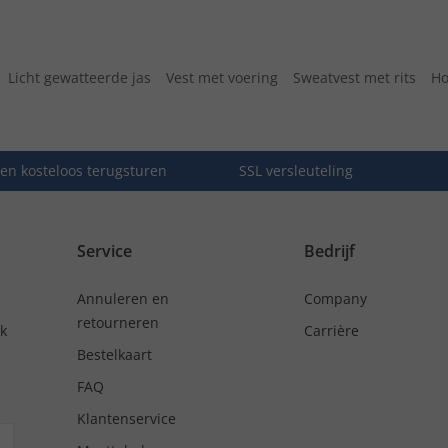
Licht gewatteerde jas
Vest met voering
Sweatvest met rits
Ho
en kosteloos terugsturen
SSL versleuteling
Service
Bedrijf
Annuleren en
Company
retourneren
nk
Carrière
Bestelkaart
FAQ
Klantenservice