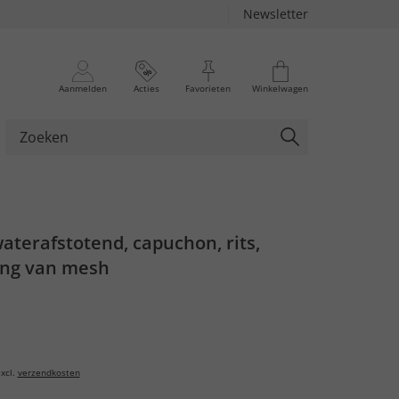
Newsletter
Aanmelden
Acties
Favorieten
Winkelwagen
aterafstotend, capuchon, rits,
ring van mesh
xcl.
verzendkosten