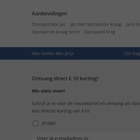
Aanbevelingen
Doorgestikte jas
Jas met opstaande kraag
Jack m
Opstaande kraag korte
Opstaand krag
Alle maten één prijs
100 dag
Ontvang direct € 10 korting!
Mis niets meer!
Schrijf je in voor de nieuwsbrief en ontvang als da
een directe korting van €10.
JP1880