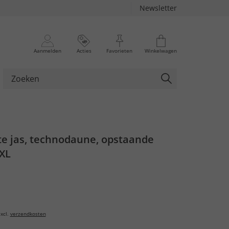
Newsletter
Aanmelden
Acties
Favorieten
Winkelwagen
te jas, technodaune, opstaande
8XL
xcl.
verzendkosten