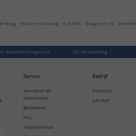
et kraag
Pullover met kraag
8 xl shirt
Kraag met rits
Overhem
en kosteloos terugsturen
SSL versleuteling
Service
Bedrijf
Annuleren en
Company
retourneren
nk
Carrière
Bestelkaart
FAQ
Klantenservice