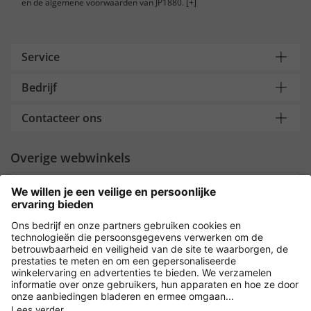
en de algemene voorwaarden van JP1880.
[+]
Service
Bedrijf
Contacteer ons
Overige webwinkels
Nederland
Payment and Delivery
Versleuteling met