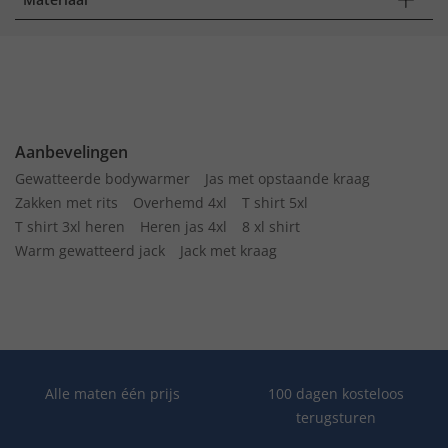
Aanbevelingen
Gewatteerde bodywarmer
Jas met opstaande kraag
Zakken met rits
Overhemd 4xl
T shirt 5xl
T shirt 3xl heren
Heren jas 4xl
8 xl shirt
Warm gewatteerd jack
Jack met kraag
Alle maten één prijs
100 dagen kosteloos
terugsturen