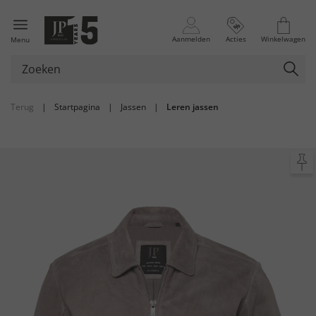
Aanmelden
Acties
Winkelwagen
Menu
Terug
|
Startpagina
|
Jassen
|
Leren jassen