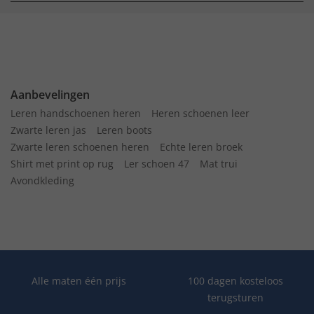
Aanbevelingen
Leren handschoenen heren
Heren schoenen leer
Zwarte leren jas
Leren boots
Zwarte leren schoenen heren
Echte leren broek
Shirt met print op rug
Ler schoen 47
Mat trui
Avondkleding
Alle maten één prijs
100 dagen kosteloos
terugsturen