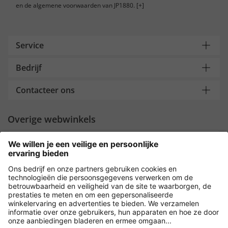
en de algemene voorwaarden van JP1880.
[+]
Service
Bedrijf
Contacteer ons
Overige webwinkels
Nederland
Payment and Delivery
Versleuteling met