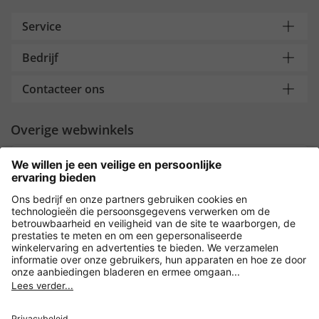
Service
Bedrijf
Contacteer ons
Overige webwinkels
Nederland
Payment and Delivery
Versleuteling met