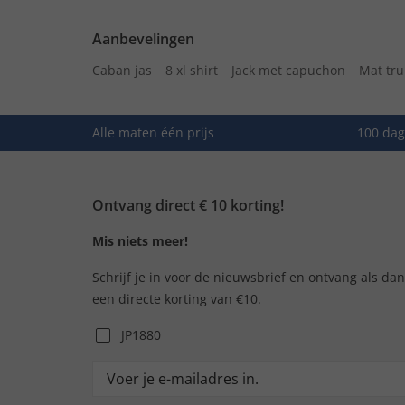
Aanbevelingen
Caban jas
8 xl shirt
Jack met capuchon
Mat tru
Alle maten één prijs
100 dag
Ontvang direct € 10 korting!
Mis niets meer!
Schrijf je in voor de nieuwsbrief en ontvang als da
een directe korting van €10.
JP1880