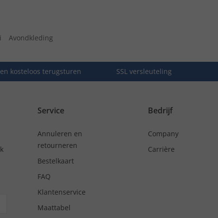
i
Avondkleding
en kosteloos terugsturen
SSL versleuteling
Service
Bedrijf
Annuleren en
Company
retourneren
nk
Carrière
Bestelkaart
FAQ
Klantenservice
Maattabel