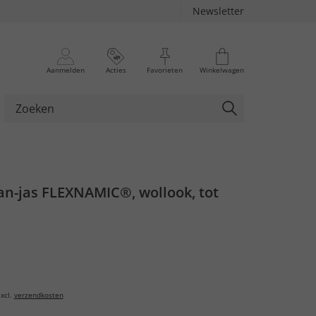
Newsletter
Aanmelden
Acties
Favorieten
Winkelwagen
an-jas FLEXNAMIC®, wollook, tot
xcl.
verzendkosten