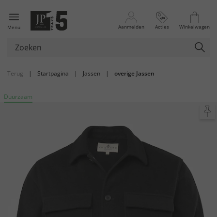
Aanmelden
Acties
Winkelwagen
Menu
Terug
|
Startpagina
|
Jassen
|
overige Jassen
Duurzaam