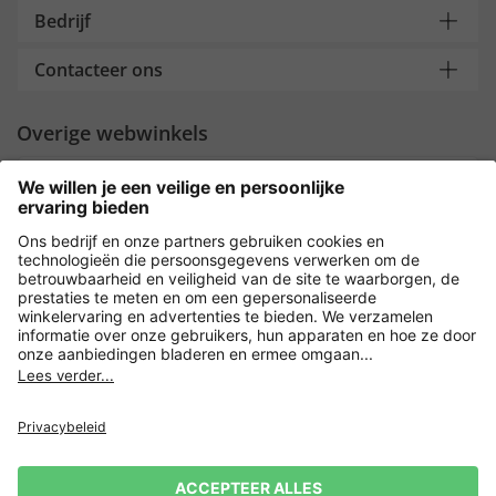
Bedrijf
Contacteer ons
Overige webwinkels
Nederland
Payment and Delivery
Versleuteling met
Privacy
Verkoopvoorwaarden
Leveringsvoorwaarden