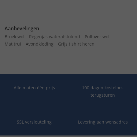
Aanbevelingen
Broek wol
Regenjas waterafstotend
Pullover wol
Mat trui
Avondkleding
Grijs t shirt heren
Alle maten één prijs
100 dagen kosteloos
terugsturen
SSL versleuteling
Levering aan wensadres