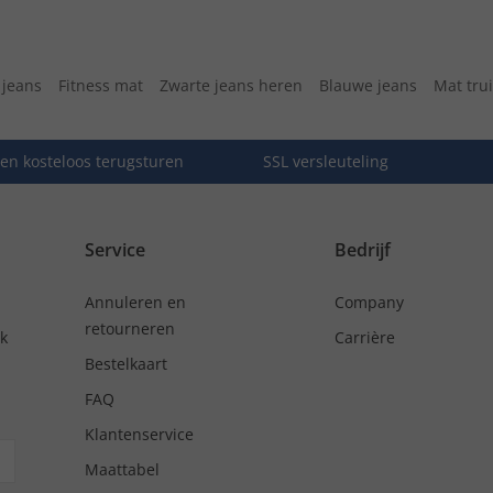
jeans
Fitness mat
Zwarte jeans heren
Blauwe jeans
Mat trui
en kosteloos terugsturen
SSL versleuteling
Service
Bedrijf
Annuleren en
Company
retourneren
nk
Carrière
Bestelkaart
FAQ
Klantenservice
Maattabel