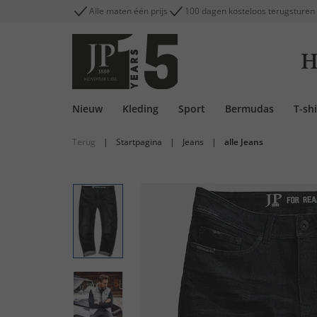
Alle maten één prijs
100 dagen kosteloos terugsturen
H
Nieuw
Kleding
Sport
Bermudas
T-shi
Terug
|
Startpagina
|
Jeans
|
alle Jeans