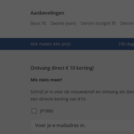
Aanbevelingen
Basic fit
Zwarte jeans
Denim straight fit
Denim 
Alle maten één prijs
100 dag
Ontvang direct € 10 korting!
Mis niets meer!
Schrijf je in voor de nieuwsbrief en ontvang als da
een directe korting van €10.
JP1880