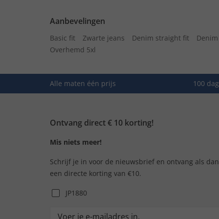
Aanbevelingen
Basic fit
Zwarte jeans
Denim straight fit
Denim 
Overhemd 5xl
Alle maten één prijs
100 dag
Ontvang direct € 10 korting!
Mis niets meer!
Schrijf je in voor de nieuwsbrief en ontvang als da
een directe korting van €10.
JP1880