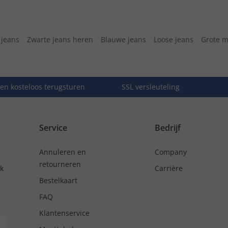
jeans
Zwarte jeans heren
Blauwe jeans
Loose jeans
Grote m
en kosteloos terugsturen
SSL versleuteling
Service
Bedrijf
Annuleren en
Company
retourneren
nk
Carrière
Bestelkaart
FAQ
Klantenservice