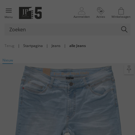
Aanmelden
Acties
Winkelwagen
Menu
Terug
|
Startpagina
|
Jeans
|
alle Jeans
Nieuw