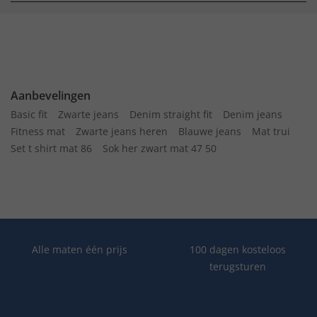
Aanbevelingen
Basic fit
Zwarte jeans
Denim straight fit
Denim jeans
Fitness mat
Zwarte jeans heren
Blauwe jeans
Mat trui
Set t shirt mat 86
Sok her zwart mat 47 50
Alle maten één prijs
100 dagen kosteloos
terugsturen