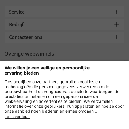
Service
Bedrijf
Contacteer ons
Overige webwinkels
Nederland
Payment and Delivery
Versleuteling met