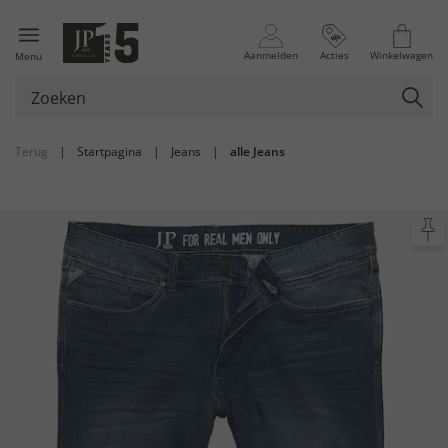
Aanmelden
Acties
Winkelwagen
Menu
Terug
|
Startpagina
|
Jeans
|
alle Jeans