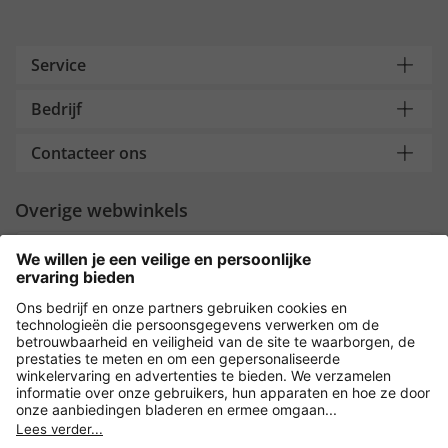
Service
Bedrijf
Contacteer ons
Overige webwinkels
Nederland
Payment and Delivery
Versleuteling met