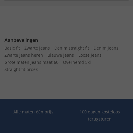
Aanbevelingen
Basic fit
Zwarte jeans
Denim straight fit
Denim jeans
Zwarte jeans heren
Blauwe jeans
Loose jeans
Grote maten jeans maat 60
Overhemd 5xl
Straight fit broek
Alle maten één prijs
100 dagen kosteloos
terugsturen