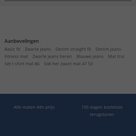
Aanbevelingen
Basic fit
Zwarte jeans
Denim straight fit
Denim jeans
Fitness mat
Zwarte jeans heren
Blauwe jeans
Mat trui
Set t shirt mat 86
Sok her zwart mat 47 50
Alle maten één prijs
100 dagen kosteloos
terugsturen