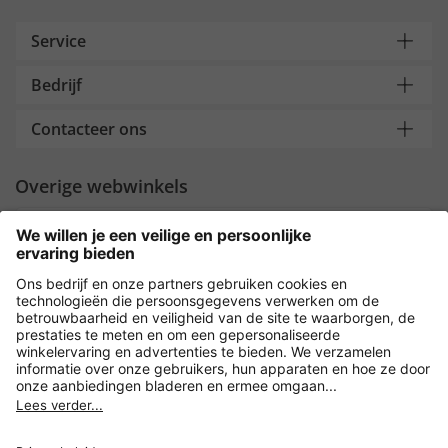
Service
Bedrijf
Contacteer ons
Overige webwinkels
Nederland
Payment and Delivery
Versleuteling met