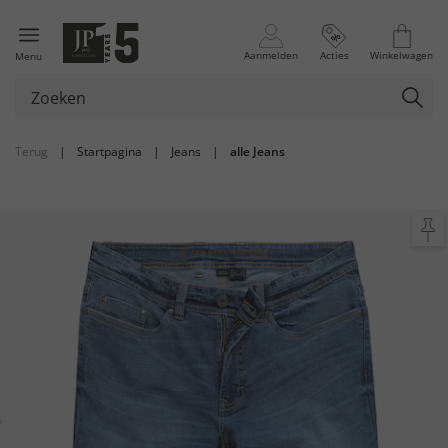
Aanmelden
Acties
Winkelwagen
Menu
Terug
|
Startpagina
|
Jeans
|
alle Jeans