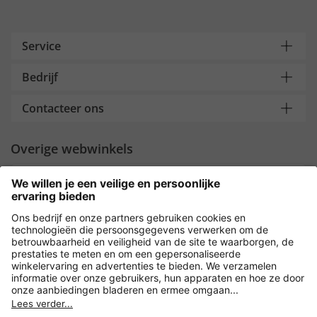
Service
Bedrijf
Contacteer ons
Overige webwinkels
Nederland
Payment and Delivery
Versleuteling met