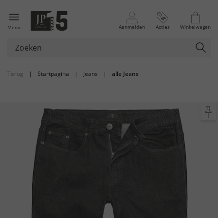
Aanmelden
Acties
Winkelwagen
Menu
Terug
|
Startpagina
|
Jeans
|
alle Jeans