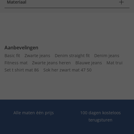
Materiaal
Aanbevelingen
Basic fit
Zwarte jeans
Denim straight fit
Denim jeans
Fitness mat
Zwarte jeans heren
Blauwe jeans
Mat trui
Set t shirt mat 86
Sok her zwart mat 47 50
Alle maten één prijs
100 dagen kosteloos
terugsturen