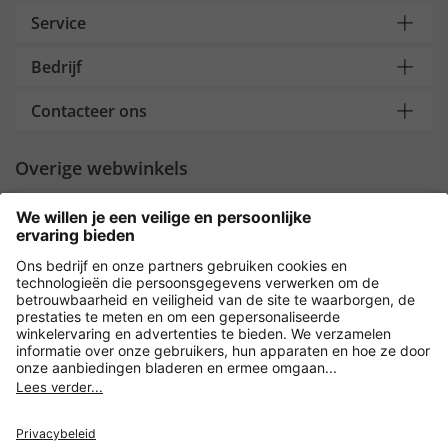
Service
Bedrijf
Contacteer ons
Overige webwinkels
Nederland
Payment and Delivery
Versleuteling met