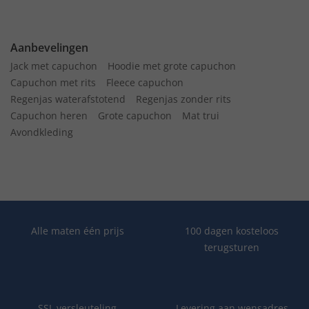
Aanbevelingen
Jack met capuchon
Hoodie met grote capuchon
Capuchon met rits
Fleece capuchon
Regenjas waterafstotend
Regenjas zonder rits
Capuchon heren
Grote capuchon
Mat trui
Avondkleding
Alle maten één prijs
100 dagen kosteloos
terugsturen
SSL versleuteling
Levering aan wensadres