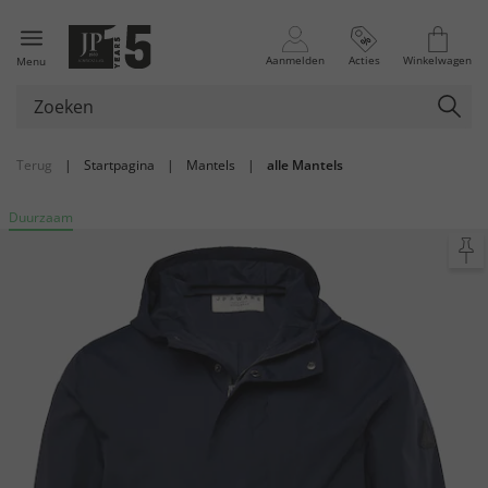
Aanmelden
Acties
Winkelwagen
Menu
Terug
|
Startpagina
|
Mantels
|
alle Mantels
Duurzaam