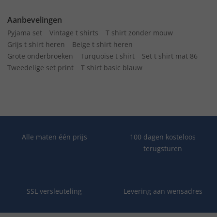
Aanbevelingen
Pyjama set
Vintage t shirts
T shirt zonder mouw
Grijs t shirt heren
Beige t shirt heren
Grote onderbroeken
Turquoise t shirt
Set t shirt mat 86
Tweedelige set print
T shirt basic blauw
Alle maten één prijs
100 dagen kosteloos
terugsturen
SSL versleuteling
Levering aan wensadres